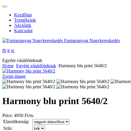
Kezdőlap
Termékeink
Akcióink
Kapcsolat
Farmeranyag Nagykereskedés
fb
tt
sc
Egyéni vásárlóinknak
Home
Egyéni vásárlóinknak
Harmony blu print 5640/2
Zoom image
Harmony blu print 5640/2
Price:
4950 Ft/m.
Elasztikusság:
Szín: