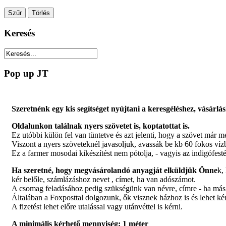
Keresés
Pop up JT
Szeretnénk egy kis segítséget nyújtani a keresgéléshez, vásár
Oldalunkon találnak nyers szövetet is, koptatottat is.
Ez utóbbi külön fel van tüntetve és azt jelenti, hogy a szövet már m
Viszont a nyers szöveteknél javasoljuk, avassák be kb 60 fokos vízb
Ez a farmer mosodai kikészítést nem pótolja, - vagyis az indigófesté
Ha szeretné, hogy megvásárolandó anyagját elküldjük Önne
k,
kér belőle, számlázáshoz nevet , címet, ha van adószámot.
A csomag feladásához pedig szükségünk van névre, címre - ha más , 
Általában a Foxposttal dolgozunk, ők visznek házhoz is és lehet k
A fizetést lehet előre utalással vagy utánvéttel is kérni.
A minimális kérhető mennyiség: 1 méter