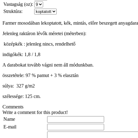
Vastagság (oz):
Struktúra:
Farmer mosodában lekoptatott, kék, mintás, előre beszegett anyagdar
Jelenleg raktáron lévők méretei (méterben):
középkék : jelenleg nincs, rendelhető
indigókék: 1,8 / 1,8
A darabokat tovább vágni nem áll módunkban.
összetétele: 97 % pamut + 3 % elasztán
súlya: 327 g/m2
szélessége: 125 cm.
Comments
Write a comment for this product!
Name
E-mail