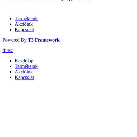
Termékeink
Akcióink
Kapcsolat
Powered By
T3 Framework
fb
tt
sc
Kezdőlap
Termékeink
Akcióink
Kapcsolat