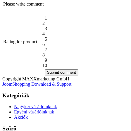
Please write comment
1
2
3
4
5
Rating for product
6
7
8
9
10
Copyright MAXXmarketing GmbH
JoomShopping Download & Support
Kategóriák
Nagyker vásárlóinknak
Egyéni vásárlóinknak
Akciók
Szűrő