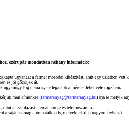
láshoz, ezért pár mondatban néhány információ:
egkapta ugyanazt a farmer mosodai kikészítést, amit egy üzletben vett ké
en és jól gőzöljék át.
k ugyanúgy fog utána is, de legalább a méretet lehet vele rögzíteni.
 kérjük mail címünkre (
farmeranyag@farmeranyag.hu
) írja le melyik a
mint a számlázási -, email címre és telefonszámra .
érni a saját csomag automatáikba is, melyeknek díja nagyon kedvező.